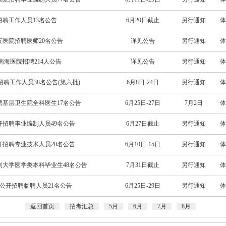
招聘工作人员13名公告
6月20日截止
另行通知
体
五医院招聘医师20名公告
详见公告
另行通知
体
南海医院招聘214人公告
详见公告
另行通知
体
招聘工作人员38名公告(第六批)
6月8日-24日
另行通知
体
聘基层卫生院全科医生17名公告
6月25日-27日
7月2日
体
开招聘事业编制人员49名公告
6月27日截止
另行通知
体
开招聘专业技术人员20名公告
6月10日-15日
另行通知
体
制大学医学类本科毕业生48名公告
7月31日截止
另行通知
体
院公开招聘临聘人员21名公告
6月25日-29日
另行通知
体
返回首页
招考汇总
5月
6月
7月
8月