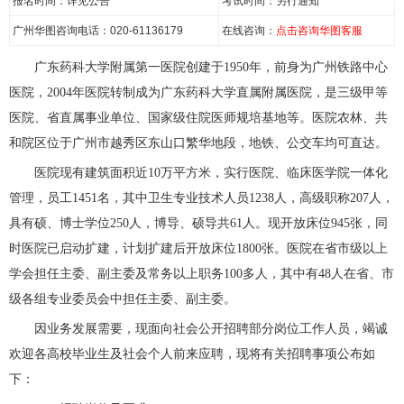
报名时间：详见公告
考试时间：另行通知
广州华图咨询电话：020-61136179
在线咨询：
点击咨询华图客服
广东药科大学附属第一医院创建于1950年，前身为广州铁路中心
医院，2004年医院转制成为广东药科大学直属附属医院，是三级甲等
医院、省直属事业单位、国家级住院医师规培基地等。医院农林、共
和院区位于广州市越秀区东山口繁华地段，地铁、公交车均可直达。
医院现有建筑面积近10万平方米，实行医院、临床医学院一体化
管理，员工1451名，其中卫生专业技术人员1238人，高级职称207人，
具有硕、博士学位250人，博导、硕导共61人。现开放床位945张，同
时医院已启动扩建，计划扩建后开放床位1800张。医院在省市级以上
学会担任主委、副主委及常务以上职务100多人，其中有48人在省、市
级各组专业委员会中担任主委、副主委。
因业务发展需要，现面向社会公开招聘部分岗位工作人员，竭诚
欢迎各高校毕业生及社会个人前来应聘，现将有关招聘事项公布如
下：